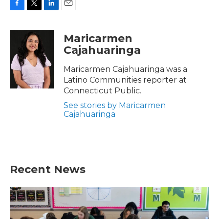
F
T
L
E
a
w
i
m
c
i
n
a
Maricarmen
e
t
k
i
Cajahuaringa
b
t
e
l
o
e
d
o
r
I
Maricarmen Cajahuaringa was a
k
n
Latino Communities reporter at
Connecticut Public.
See stories by Maricarmen
Cajahuaringa
Recent News