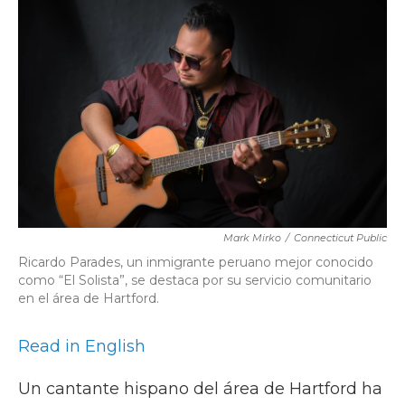
b
t
e
l
o
e
d
o
r
I
k
n
Mark Mirko
/
Connecticut Public
Ricardo Parades, un inmigrante peruano mejor conocido
como “El Solista”, se destaca por su servicio comunitario
en el área de Hartford.
Read in English
Un cantante hispano del área de Hartford ha