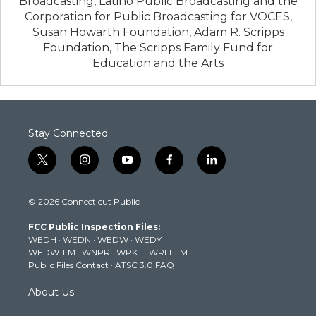
Broadcasting, Latino Public Broadcasting and the
Corporation for Public Broadcasting for VOCES,
Susan Howarth Foundation, Adam R. Scripps
Foundation, The Scripps Family Fund for
Education and the Arts
Stay Connected
t
i
y
f
l
w
n
o
a
i
i
s
u
c
n
© 2026 Connecticut Public
t
t
t
e
k
t
a
u
b
e
FCC Public Inspection Files:
e
g
b
o
d
WEDH
·
WEDN
·
WEDW
·
WEDY
r
r
e
o
i
WEDW-FM
·
WNPR
·
WPKT
·
WRLI-FM
a
k
n
Public Files Contact
·
ATSC 3.0 FAQ
m
About Us