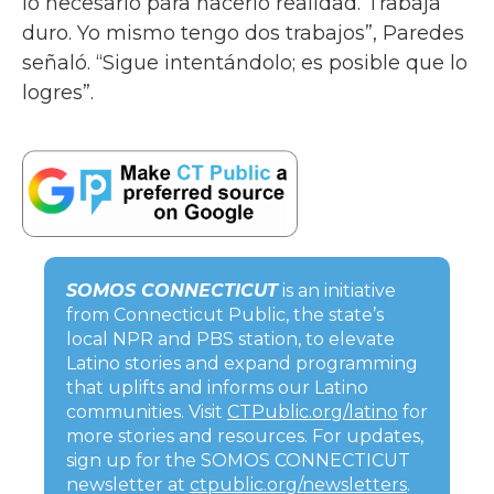
lo necesario para hacerlo realidad. Trabaja
duro. Yo mismo tengo dos trabajos”, Paredes
señaló. “Sigue intentándolo; es posible que lo
logres”.
SOMOS CONNECTICUT
is an initiative
from Connecticut Public, the state’s
local NPR and PBS station, to elevate
Latino stories and expand programming
that uplifts and informs our Latino
communities. Visit
CTPublic.org/latino
for
more stories and resources. For updates,
sign up for the SOMOS CONNECTICUT
newsletter at
ctpublic.org/newsletters
.