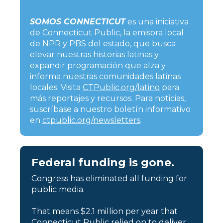
SOMOS CONNECTICUT
es una iniciativa
de Connecticut Public, la emisora local
de NPR y PBS del estado, que busca
elevar nuestras historias latinas y
expandir programación que alza y
informa nuestras comunidades latinas
locales. Visita
CTPublic.org/latino
para
más reportajes y recursos. Para noticias,
suscríbase a nuestro boletín informativo
en
ctpublic.org/newsletters
.
Federal funding is gone.
Congress has eliminated all funding for
public media.
That means $2.1 million per year that
Connecticut Public relied on to deliver