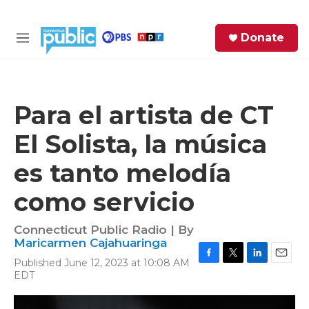
Skip to main content
S
Donate
e
M
a
e
r
n
c
u
h
Para el artista de CT
e
El Solista, la música
r
y
es tanto melodía
como servicio
Connecticut Public Radio | By
Maricarmen Cajahuaringa
Published June 12, 2023 at 10:08 AM
F
T
L
E
EDT
a
w
i
m
c
i
n
a
e
t
k
i