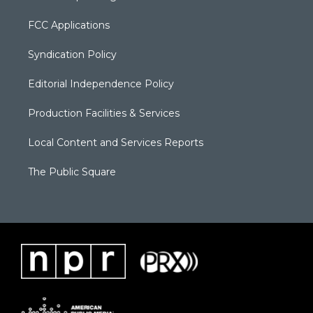
FCC Applications
Syndication Policy
Editorial Independence Policy
Production Facilities & Services
Local Content and Services Reports
The Public Square