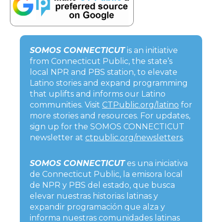
SOMOS CONNECTICUT
is an initiative
from Connecticut Public, the state’s
local NPR and PBS station, to elevate
Latino stories and expand programming
that uplifts and informs our Latino
communities. Visit
CTPublic.org/latino
for
more stories and resources. For updates,
sign up for the SOMOS CONNECTICUT
newsletter at
ctpublic.org/newsletters
.
SOMOS CONNECTICUT
es una iniciativa
de Connecticut Public, la emisora local
de NPR y PBS del estado, que busca
elevar nuestras historias latinas y
expandir programación que alza y
informa nuestras comunidades latinas