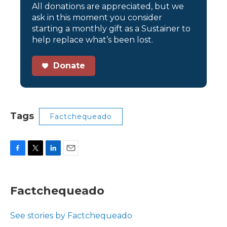
All donations are appreciated, but we
ask in this moment you consider
starting a monthly gift as a Sustainer to
help replace what’s been lost.
Donate
Tags
Factchequeado
F
T
L
E
a
w
i
m
c
i
n
a
e
t
k
i
Factchequeado
b
t
e
l
o
e
d
o
r
I
See stories by Factchequeado
k
n