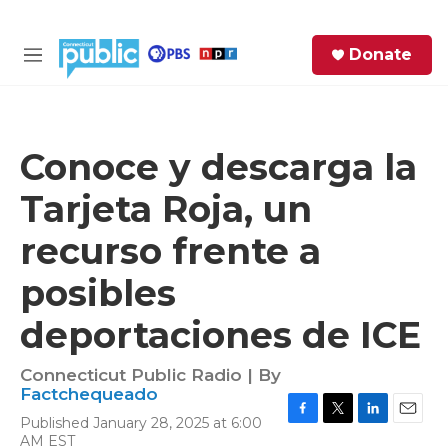
Skip to main content
S
Donate
e
M
a
e
r
n
c
u
h
Conoce y descarga la
e
Tarjeta Roja, un
r
y
recurso frente a
posibles
deportaciones de ICE
Connecticut Public Radio | By
Factchequeado
Published January 28, 2025 at 6:00
F
T
L
E
AM EST