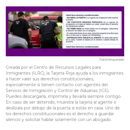
a
w
i
m
c
i
n
a
e
t
k
i
b
t
e
l
o
e
d
o
r
I
k
n
Factchequeado
Creada por el Centro de Recursos Legales para
Inmigrantes (ILRC), la Tarjeta Roja ayuda a los inmigrantes
a hacer valer sus derechos constitucionales,
especialmente si tienen contacto con agentes del
Servicio de Inmigración y Control de Aduanas (ICE).
Puedes descargarla, imprimirla y llevarla siempre contigo.
En caso de ser detenido, muestra la tarjeta al agente o
deslízala por debajo de la puerta si estás en casa. Uno de
los derechos constitucionales es el derecho a guardar
silencio y solicitar hablar solamente con un abogado.