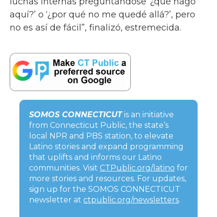
luchas internas preguntándose ‘¿qué hago
aquí?’ o ‘¿por qué no me quedé allá?’, pero
no es así de fácil”, finalizó, estremecida.
SOMOS CONNECTICUT
is an initiative
from Connecticut Public, the state’s
local NPR and PBS station, to elevate
Latino stories and expand programming
that uplifts and informs our Latino
communities. Visit
CTPublic.org/latino
for
more stories and resources. For updates,
sign up for the SOMOS CONNECTICUT
newsletter at
ctpublic.org/newsletters
.