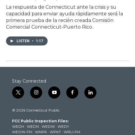
La respuesta de Connecticut ante la crisis y su
capacidad para enviar ayuda rápidamente será la
primera prueba de la recién creada Comisión
Comercial Connecticut-Puerto Rico.
LISTEN
•
1:17
Stay Connected
t
i
y
f
l
w
n
o
a
i
i
s
u
c
n
© 2026 Connecticut Public
t
t
t
e
k
t
a
u
b
e
FCC Public Inspection Files:
e
g
b
o
d
WEDH
·
WEDN
·
WEDW
·
WEDY
r
r
e
o
i
WEDW-FM
·
WNPR
·
WPKT
·
WRLI-FM
a
k
n