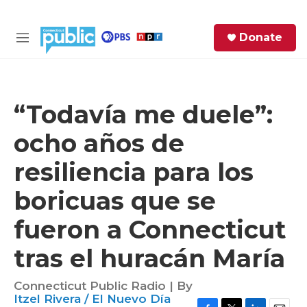
Skip to main content
S
Donate
e
M
a
e
r
n
c
u
h
“Todavía me duele”:
e
ocho años de
r
y
resiliencia para los
boricuas que se
fueron a Connecticut
tras el huracán María
Connecticut Public Radio | By
Itzel Rivera / El Nuevo Día