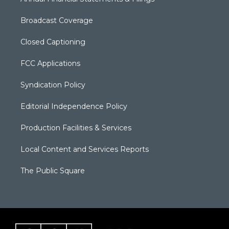
Broadcast Coverage
Closed Captioning
FCC Applications
Syndication Policy
Editorial Independence Policy
Production Facilities & Services
Local Content and Services Reports
The Public Square