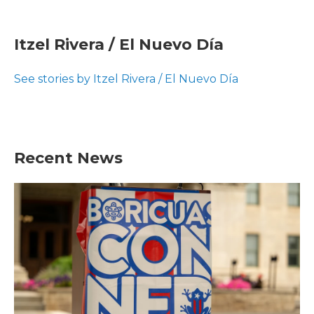
F
T
L
E
a
w
i
m
c
i
n
a
e
t
k
i
Itzel Rivera / El Nuevo Día
b
t
e
l
o
e
d
o
r
I
See stories by Itzel Rivera / El Nuevo Día
k
n
Recent News