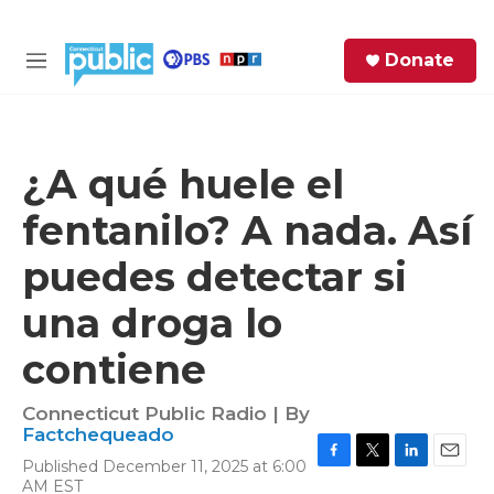
Skip to main content
S
Donate
e
M
a
e
r
n
c
u
h
¿A qué huele el
e
fentanilo? A nada. Así
r
y
puedes detectar si
una droga lo
contiene
Connecticut Public Radio | By
Factchequeado
Published December 11, 2025 at 6:00
F
T
L
E
AM EST