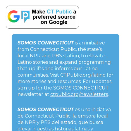
SOMOS CONNECTICUT
is an initiative
from Connecticut Public, the state’s
local NPR and PBS station, to elevate
Latino stories and expand programming
that uplifts and informs our Latino
communities. Visit
CTPublic.org/latino
for
more stories and resources. For updates,
sign up for the SOMOS CONNECTICUT
newsletter at
ctpublic.org/newsletters
.
SOMOS CONNECTICUT
es una iniciativa
de Connecticut Public, la emisora local
de NPR y PBS del estado, que busca
elevar nuestras historias latinas y