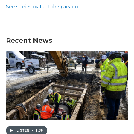
o
e
d
o
r
I
See stories by Factchequeado
k
n
Recent News
LISTEN
•
1:39