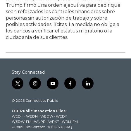
Trump firmó una orden ejecutiva para pedir que
sean reforzados los controles financieros sobre
personas sin autorización de trabajo y sobre
posibles actividades ilícitas. La medida no obliga a
los bancos a verificar el estatus migratorio o la
ciudadanía de sus clientes.
Stay Connected
t
i
y
f
l
w
n
o
a
i
i
s
u
c
n
© 2026 Connecticut Public
t
t
t
e
k
t
a
u
b
e
FCC Public Inspection Files:
e
g
b
o
d
WEDH
·
WEDN
·
WEDW
·
WEDY
r
r
e
o
i
WEDW-FM
·
WNPR
·
WPKT
·
WRLI-FM
a
k
n
Public Files Contact
·
ATSC 3.0 FAQ
m