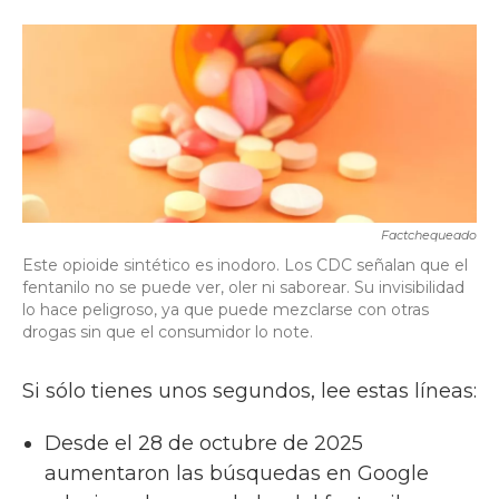
a
w
i
m
c
i
n
a
e
t
k
i
b
t
e
l
o
e
d
o
r
I
k
n
Factchequeado
Este opioide sintético es inodoro. Los CDC señalan que el
fentanilo no se puede ver, oler ni saborear. Su invisibilidad
lo hace peligroso, ya que puede mezclarse con otras
drogas sin que el consumidor lo note.
Si sólo tienes unos segundos, lee estas líneas:
Desde el 28 de octubre de 2025
aumentaron las búsquedas en Google