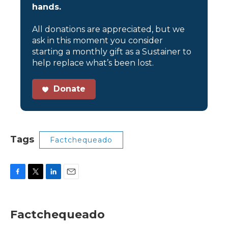
hands.
All donations are appreciated, but we
ask in this moment you consider
starting a monthly gift as a Sustainer to
help replace what’s been lost.
Donate
Tags
Factchequeado
F
T
L
E
a
w
i
m
c
i
n
a
e
t
k
i
Factchequeado
b
t
e
l