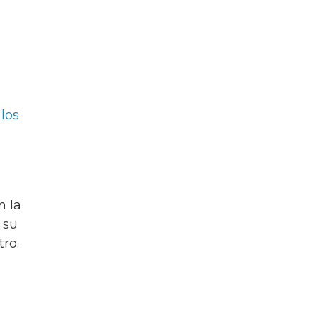
 los
n la
 su
ro.