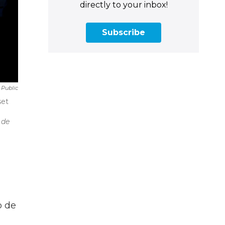
directly to your inbox!
Subscribe
 Public
set
 de
o de