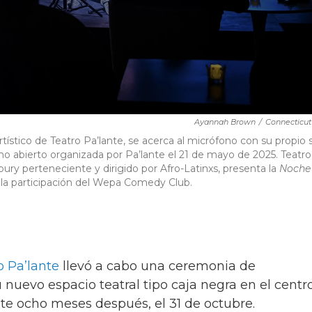
Ayannah Brown
/
Connecticut
ístico de Teatro Pa’lante, se acerca al micrófono con su propio 
no abierto organizada por Pa’lante el 21 de mayo de 2025. Teatro
bury perteneciente y dirigido por Afro-Latinxs, presenta la
Noche
 la participación del Wepa Comedy Club.
 Pa’lante
llevó a cabo una ceremonia de
 nuevo espacio teatral tipo caja negra en el centr
te ocho meses después, el 31 de octubre.