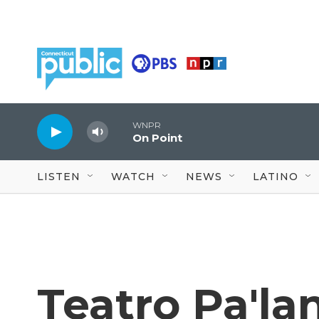
Skip to main content
WNPR
On Point
LISTEN
WATCH
NEWS
LATINO
Teatro Pa'la