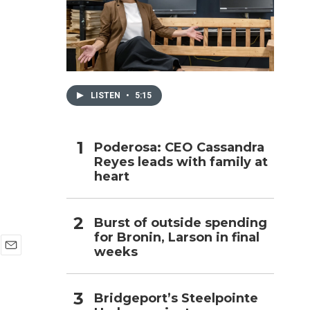
h
LISTEN
•
5:15
Poderosa: CEO Cassandra
Reyes leads with family at
heart
Burst of outside spending
for Bronin, Larson in final
weeks
E
m
a
Bridgeport’s Steelpointe
i