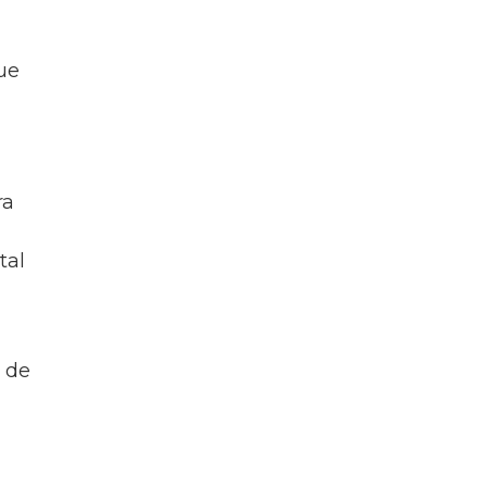
ue
ra
tal
s de