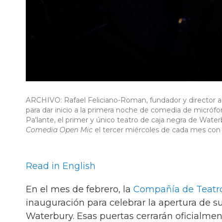
ARCHIVO: Rafael Feliciano-Roman, fundador y director art
para dar inicio a la primera noche de comedia de micrófo
Pa'lante, el primer y único teatro de caja negra de Water
Comedia Open Mic
el tercer miércoles de cada mes con
Read in English
En el mes de febrero, la
Compañía de Teatro
inauguración para celebrar la apertura de su
Waterbury. Esas puertas cerrarán oficialmen