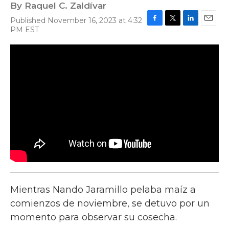
By
Raquel C. Zaldívar
Published November 16, 2023 at 4:32
F
T
L
E
PM EST
a
w
i
m
c
i
n
a
e
t
k
i
b
t
e
l
o
e
d
o
r
I
k
n
Mientras Nando Jaramillo pelaba maíz a
comienzos de noviembre, se detuvo por un
momento para observar su cosecha.