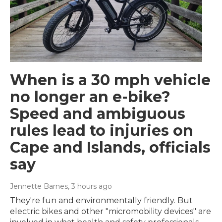
When is a 30 mph vehicle
no longer an e-bike?
Speed and ambiguous
rules lead to injuries on
Cape and Islands, officials
say
Jennette Barnes
, 3 hours ago
They're fun and environmentally friendly. But
electric bikes and other "micromobility devices" are