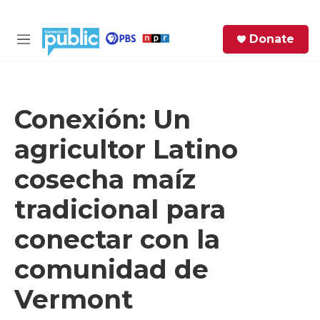
Skip to main content
S
Donate
e
M
a
e
r
n
c
u
h
Conexión: Un
e
agricultor Latino
r
y
cosecha maíz
tradicional para
conectar con la
comunidad de
Vermont