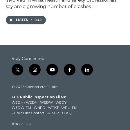
involved in what health and safety professionals
say are a growing number of crashes.
LISTEN
•
0:49
Stay Connected
t
i
y
f
l
w
n
o
a
i
i
s
u
c
n
© 2026 Connecticut Public
t
t
t
e
k
t
a
u
b
e
FCC Public Inspection Files:
e
g
b
o
d
WEDH
·
WEDN
·
WEDW
·
WEDY
r
r
e
o
i
WEDW-FM
·
WNPR
·
WPKT
·
WRLI-FM
a
k
n
Public Files Contact
·
ATSC 3.0 FAQ
m
About Us