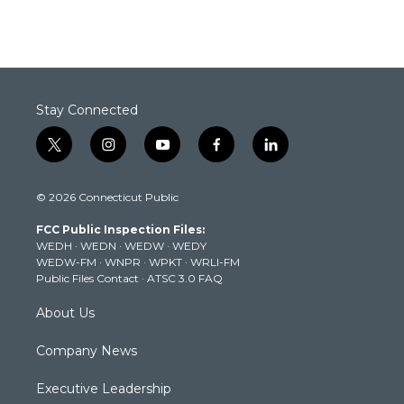
Stay Connected
t
i
y
f
l
w
n
o
a
i
i
s
u
c
n
© 2026 Connecticut Public
t
t
t
e
k
t
a
u
b
e
FCC Public Inspection Files:
e
g
b
o
d
WEDH
·
WEDN
·
WEDW
·
WEDY
r
r
e
o
i
WEDW-FM
·
WNPR
·
WPKT
·
WRLI-FM
a
k
n
Public Files Contact
·
ATSC 3.0 FAQ
m
About Us
Company News
Executive Leadership