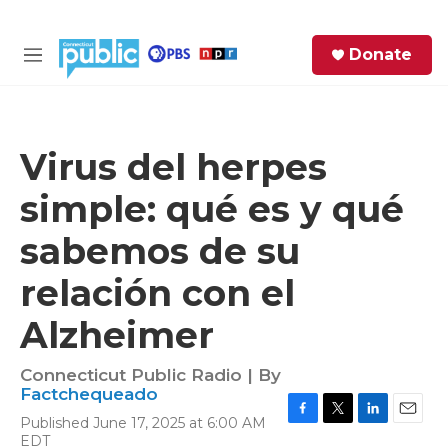
Skip to main content
S
Donate
e
M
a
e
r
n
c
u
h
Virus del herpes
e
simple: qué es y qué
r
y
sabemos de su
relación con el
Alzheimer
Connecticut Public Radio | By
Factchequeado
Published June 17, 2025 at 6:00 AM
F
T
L
E
EDT