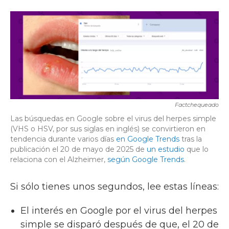
a
w
i
m
c
i
n
a
e
t
k
i
b
t
e
l
o
e
d
o
r
I
k
n
Factchequeado
Las búsquedas en Google sobre el virus del herpes simple
(VHS o HSV, por sus siglas en inglés) se convirtieron en
tendencia durante varios días
en Google Trends
tras la
publicación el 20 de mayo de 2025 de
un estudio
que lo
relaciona con el Alzheimer,
según Google Trends
.
Si sólo tienes unos segundos, lee estas líneas:
El interés en Google por el virus del herpes
simple se disparó después de que, el 20 de