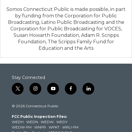
Somos Connecticut Public is made possible, in part
by funding from the Corporation for Public
Broadcasting, Latino Public Broadcasting and the
Corporation for Public Broadcasting for VOCES,
Susan Howarth Foundation, Adam R. Scripps
Foundation, The Scripps Family Fund for
Education and the Arts
Stay Connected
t
i
y
f
l
w
n
o
a
i
i
s
u
c
n
© 2026 Connecticut Public
t
t
t
e
k
t
a
u
b
e
FCC Public Inspection Files:
e
g
b
o
d
WEDH
·
WEDN
·
WEDW
·
WEDY
r
r
e
o
i
WEDW-FM
·
WNPR
·
WPKT
·
WRLI-FM
a
k
n