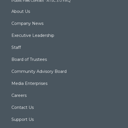
Public Files Contact
·
ATSC 3.0 FAQ
m
About Us
Company News
Executive Leadership
Staff
Board of Trustees
Community Advisory Board
Media Enterprises
Careers
Contact Us
Support Us