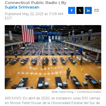
Connecticut Public Radio | By
Sujata Srinivasan
Published May 22, 2023 at 11:09 AM
F
T
L
E
EDT
a
w
i
m
c
i
n
a
e
t
k
i
b
t
e
l
o
e
d
o
r
I
k
n
Ryan Caron King
/
Connecticut Public
ARCHIVO: En abril de 2020, se instalaron unas 300 camas
en Moore Field House de la Universidad Estatal del Sur de