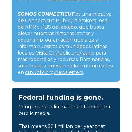
SOMOS CONNECTICUT
es una iniciativa
de Connecticut Public, la emisora local
de NPR y PBS del estado, que busca
elevar nuestras historias latinas y
expandir programación que alza y
informa nuestras comunidades latinas
locales. Visita
CTPublic.org/latino
para
más reportajes y recursos. Para noticias,
suscríbase a nuestro boletín informativo
en
ctpublic.org/newsletters
.
Federal funding is gone.
Congress has eliminated all funding for
public media.
That means $2.1 million per year that