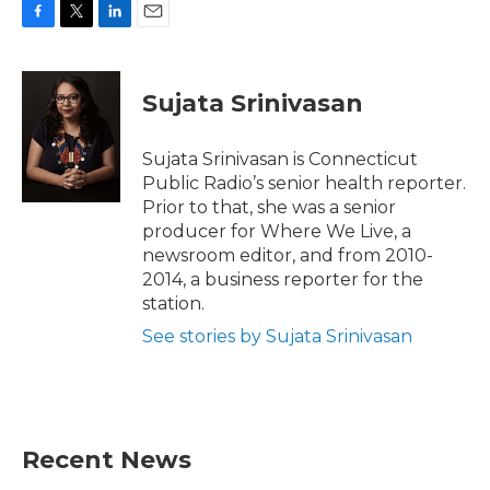
F
T
L
E
a
w
i
m
c
i
n
a
e
t
k
i
Sujata Srinivasan
b
t
e
l
o
e
d
o
r
I
Sujata Srinivasan is Connecticut
k
n
Public Radio’s senior health reporter.
Prior to that, she was a senior
producer for Where We Live, a
newsroom editor, and from 2010-
2014, a business reporter for the
station.
See stories by Sujata Srinivasan
Recent News