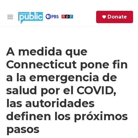
Skip to main content
S
Donate
e
M
a
e
r
n
c
u
h
A medida que
e
Connecticut pone fin
r
y
a la emergencia de
salud por el COVID,
las autoridades
definen los próximos
pasos