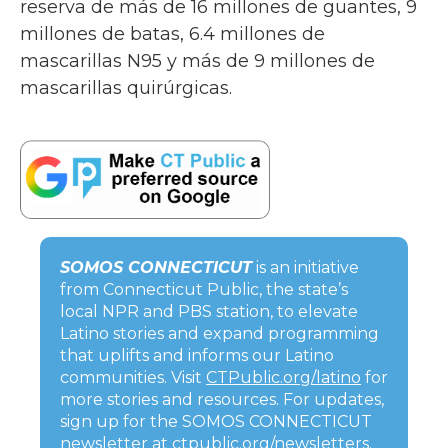
reserva de más de 16 millones de guantes, 9
millones de batas, 6.4 millones de
mascarillas N95 y más de 9 millones de
mascarillas quirúrgicas.
SOMOS CONNECTICUT
is an initiative
from Connecticut Public, the state’s
local NPR and PBS station, to elevate
Latino stories and expand programming
that uplifts and informs our Latino
communities. Visit
CTPublic.org/latino
for
more stories and resources. For updates,
sign up for the SOMOS CONNECTICUT
newsletter at
ctpublic.org/newsletters
.