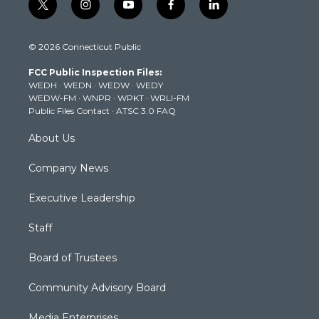
t
i
y
f
l
w
n
o
a
i
i
s
u
c
n
© 2026 Connecticut Public
t
t
t
e
k
t
a
u
b
e
FCC Public Inspection Files:
e
g
b
o
d
WEDH
·
WEDN
·
WEDW
·
WEDY
r
r
e
o
i
WEDW-FM
·
WNPR
·
WPKT
·
WRLI-FM
a
k
n
Public Files Contact
·
ATSC 3.0 FAQ
m
About Us
Company News
Executive Leadership
Staff
Board of Trustees
Community Advisory Board
Media Enterprises