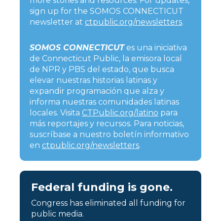
more stories and resources. For updates,
sign up for the SOMOS CONNECTICUT
newsletter at
ctpublic.org/newsletters
.
SOMOS CONNECTICUT
es una iniciativa
de Connecticut Public, la emisora local
de NPR y PBS del estado, que busca
elevar nuestras historias latinas y
expandir programación que alza y
informa nuestras comunidades latinas
locales. Visita
CTPublic.org/latino
para
más reportajes y recursos. Para noticias,
suscríbase a nuestro boletín informativo
en
ctpublic.org/newsletters
.
Federal funding is gone.
Congress has eliminated all funding for
public media.