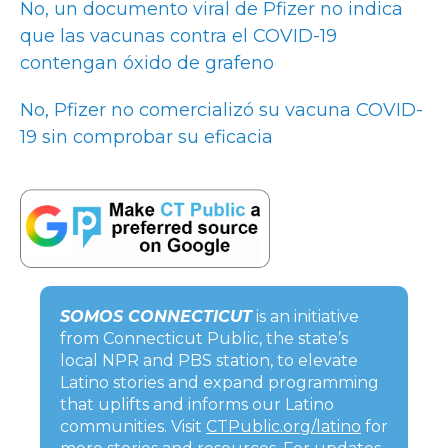
No, un documento viral de Pfizer no indica
que las vacunas contra el COVID-19
contengan óxido de grafeno
No, Pfizer no comercializó su vacuna COVID-
19 sin comprobar su eficacia
SOMOS CONNECTICUT
is an initiative
from Connecticut Public, the state’s
local NPR and PBS station, to elevate
Latino stories and expand programming
that uplifts and informs our Latino
communities. Visit
CTPublic.org/latino
for