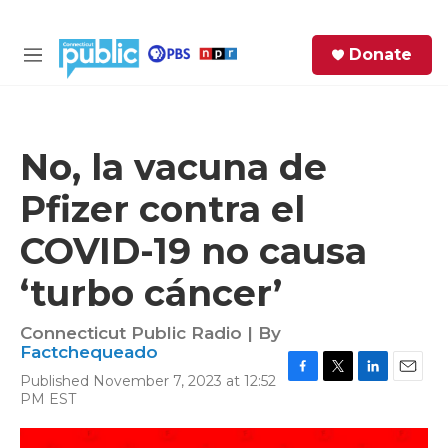
Skip to main content
S
Donate
e
M
a
e
r
n
c
u
h
No, la vacuna de
e
Pfizer contra el
r
y
COVID-19 no causa
‘turbo cáncer’
Connecticut Public Radio | By
Factchequeado
Published November 7, 2023 at 12:52
F
T
L
E
PM EST
a
w
i
m
c
i
n
a
e
t
k
i