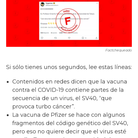
b
t
e
l
o
e
d
o
r
I
k
n
Factchequeado
Si sólo tienes unos segundos, lee estas líneas:
Contenidos en redes dicen que la vacuna
contra el COVID-19 contiene partes de la
secuencia de un virus, el SV40, “que
provoca turbo cáncer”.
La vacuna de Pfizer se hace con algunos
fragmentos del código genético del SV40,
pero eso no quiere decir que el virus esté