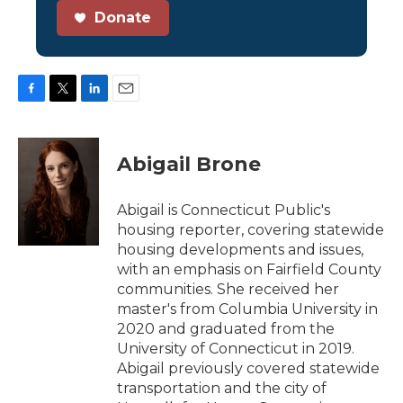
Donate
F
T
L
E
a
w
i
m
c
i
n
a
e
t
k
i
Abigail Brone
b
t
e
l
o
e
d
o
r
I
Abigail is Connecticut Public's
k
n
housing reporter, covering statewide
housing developments and issues,
with an emphasis on Fairfield County
communities. She received her
master's from Columbia University in
2020 and graduated from the
University of Connecticut in 2019.
Abigail previously covered statewide
transportation and the city of