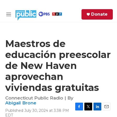
Skip to main content
S
Donate
e
M
a
e
r
n
c
u
h
Maestros de
e
educación preescolar
r
y
de New Haven
aprovechan
viviendas gratuitas
Connecticut Public Radio | By
Abigail Brone
Published July 30, 2024 at 3:38 PM
F
T
L
E
EDT