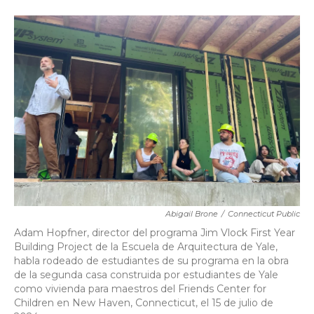
a
w
i
m
c
i
n
a
e
t
k
i
b
t
e
l
o
e
d
o
r
I
k
n
Abigail Brone
/
Connecticut Public
Adam Hopfner, director del programa Jim Vlock First Year
Building Project de la Escuela de Arquitectura de Yale,
habla rodeado de estudiantes de su programa en la obra
de la segunda casa construida por estudiantes de Yale
como vivienda para maestros del Friends Center for
Children en New Haven, Connecticut, el 15 de julio de