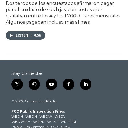
Dos tercios de los encuestados afirmaron pagar
por el cuidado de sus hijos, con costos que
oscilaban entre los 4 y los 1.700 dólares mensuales.
Algunos pagaban incluso más al mes.
LISTEN
•
0:56
Stay Connected
t
i
y
f
l
w
n
o
a
i
i
s
u
c
n
© 2026 Connecticut Public
t
t
t
e
k
t
a
u
b
e
FCC Public Inspection Files:
e
g
b
o
d
WEDH
·
WEDN
·
WEDW
·
WEDY
r
r
e
o
i
WEDW-FM
·
WNPR
·
WPKT
·
WRLI-FM
a
k
n
Public Files Contact
·
ATSC 3.0 FAQ
m