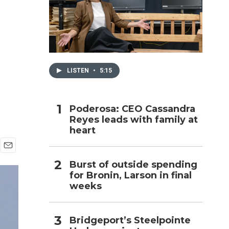
h
LISTEN
•
5:15
Poderosa: CEO Cassandra
Reyes leads with family at
heart
E
Burst of outside spending
m
for Bronin, Larson in final
a
i
weeks
l
Bridgeport’s Steelpointe