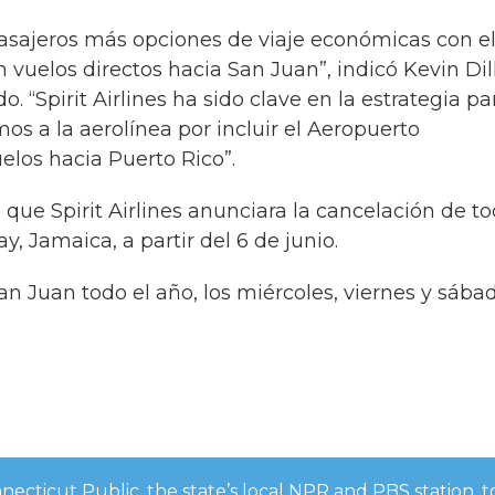
asajeros más opciones de viaje económicas con e
n vuelos directos hacia San Juan”, indicó Kevin Dil
 “Spirit Airlines ha sido clave en la estrategia pa
os a la aerolínea por incluir el Aeropuerto
elos hacia Puerto Rico”.
que Spirit Airlines anunciara la cancelación de t
, Jamaica, a partir del 6 de junio.
San Juan todo el año, los miércoles, viernes y sábad
onnecticut Public, the state’s local NPR and PBS station, t