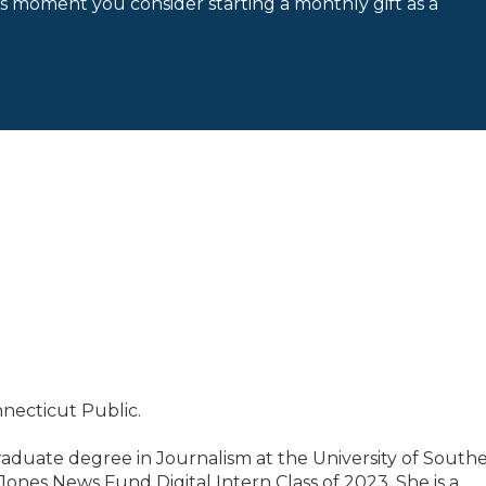
is moment you consider starting a monthly gift as a
nnecticut Public.
aduate degree in Journalism at the University of South
 Jones News Fund Digital Intern Class of 2023. She is a