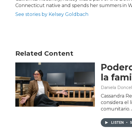
Connecticut native and spends her summers in W
See stories by Kelsey Goldbach
Related Content
Podero
la fami
Daniela Doncel
Cassandra Rey
considera el 
comunitario. 
LISTEN
•
5