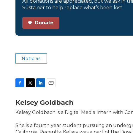
All donations are appreciated, but we ask in th
Sustainer to help replace what’s been lost.
Donate
Noticias
F
T
L
E
a
w
i
m
c
i
n
a
Kelsey Goldbach
e
t
k
i
b
t
e
l
Kelsey Goldbach is a Digital Media Intern with Co
o
e
d
o
r
I
She is a fourth year student pursuing an undergr
k
n
California. Recently, Kelsey was a part of the Dow