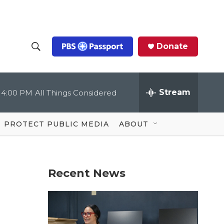
Donate
S
S
e
h
a
r
Stream
4:00 PM
All Things Considered
o
c
h
Q
w
u
PROTECT PUBLIC MEDIA
ABOUT
e
S
r
y
e
Recent News
a
r
c