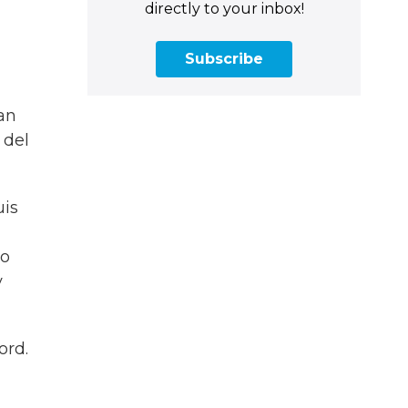
directly to your inbox!
Subscribe
San
 del
uis
to
y
ord.