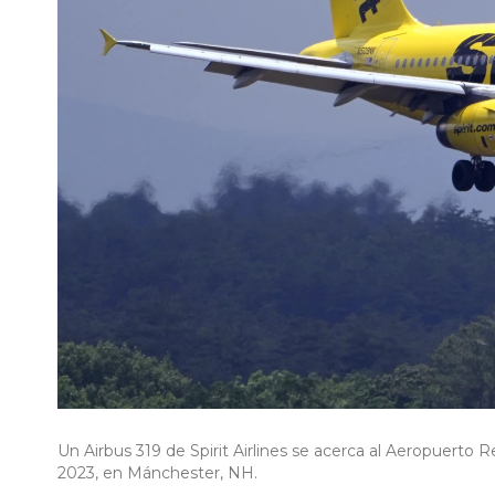
Un Airbus 319 de Spirit Airlines se acerca al Aeropuerto 
2023, en Mánchester, NH.