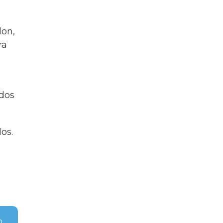
l
lon,
ra
odos
os.
o