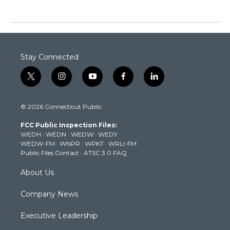
Stay Connected
t
i
y
f
l
w
n
o
a
i
i
s
u
c
n
© 2026 Connecticut Public
t
t
t
e
k
t
a
u
b
e
FCC Public Inspection Files:
e
g
b
o
d
WEDH
·
WEDN
·
WEDW
·
WEDY
r
r
e
o
i
WEDW-FM
·
WNPR
·
WPKT
·
WRLI-FM
a
k
n
Public Files Contact
·
ATSC 3.0 FAQ
m
About Us
Company News
Executive Leadership