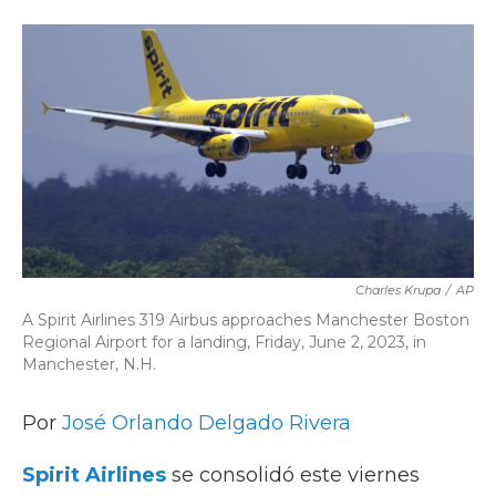
a
w
i
m
c
i
n
a
e
t
k
i
b
t
e
l
o
e
d
o
r
I
k
n
Charles Krupa
/
AP
A Spirit Airlines 319 Airbus approaches Manchester Boston
Regional Airport for a landing, Friday, June 2, 2023, in
Manchester, N.H.
Por
José Orlando Delgado Rivera
Spirit Airlines
se consolidó este viernes