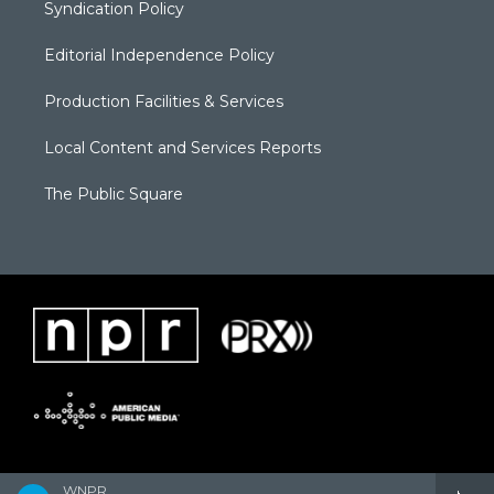
Syndication Policy
Editorial Independence Policy
Production Facilities & Services
Local Content and Services Reports
The Public Square
WNPR