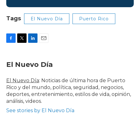
Tags
El Nuevo Día
Puerto Rico
F
T
L
E
a
w
i
m
c
i
n
a
e
t
k
i
El Nuevo Día
b
t
e
l
o
e
d
o
r
I
El Nuevo Día
: Noticias de última hora de Puerto
k
n
Rico y del mundo, política, seguridad, negocios,
deportes, entretenimiento, estilos de vida, opinión,
análisis, videos.
See stories by El Nuevo Día