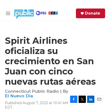
Skip to main content
S
Donate
e
M
a
e
r
n
c
u
h
Spirit Airlines
e
oficializa su
r
y
crecimiento en San
Juan con cinco
nuevas rutas aéreas
Connecticut Public Radio | By
El Nuevo Día
Published August 7, 2023 at 10:41 AM
F
T
L
E
EDT