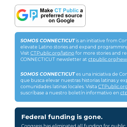
SOMOS CONNECTICUT
is an initiative from C
elevate Latino stories and expand programming
Visit
CTPublic.org/latino
for more stories and r
CONNECTICUT newsletter at
ctpublic.org/new
SOMOS CONNECTICUT
es una iniciativa de Co
que busca elevar nuestras historias latinas y 
comunidades latinas locales. Visita
CTPublic.org
suscríbase a nuestro boletín informativo en
ct
Federal funding is gone.
Congress has eliminated all funding for public