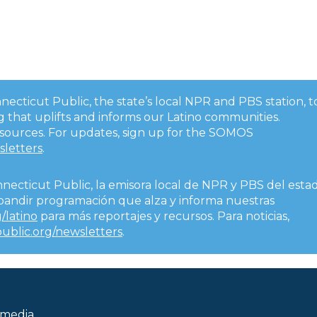
onnecticut Public, the state’s local NPR and PBS station, t
 that uplifts and informs our Latino communities.
esources. For updates, sign up for the SOMOS
sletters
.
nnecticut Public, la emisora local de NPR y PBS del esta
expandir programación que alza y informa nuestras
/latino
para más reportajes y recursos. Para noticias,
public.org/newsletters
.
 media.