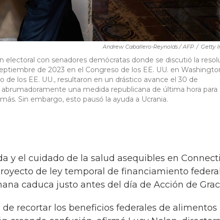
Andrew Caballero-Reynolds / AFP
/
Getty 
n electoral con senadores demócratas donde se discutió la resol
septiembre de 2023 en el Congreso de los EE. UU. en Washingto
no de los EE. UU., resultaron en un drástico avance el 30 de
n abrumadoramente una medida republicana de última hora para
s más. Sin embargo, esto pausó la ayuda a Ucrania.
nda y el cuidado de la salud asequibles en Connect
proyecto de ley temporal de financiamiento federa
mana caduca justo antes del día de Acción de Grac
de recortar los beneficios federales de alimentos