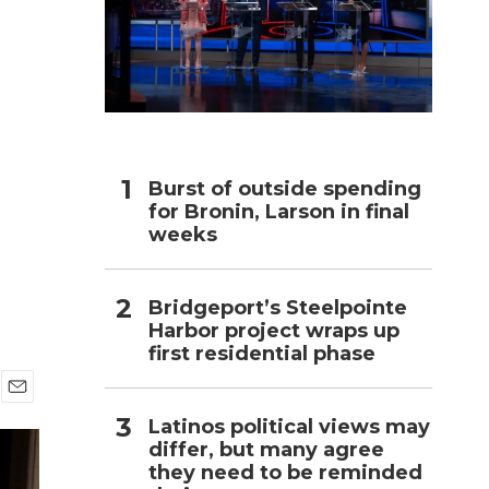
h
Burst of outside spending
for Bronin, Larson in final
weeks
Bridgeport’s Steelpointe
Harbor project wraps up
first residential phase
E
Latinos political views may
m
differ, but many agree
a
i
they need to be reminded