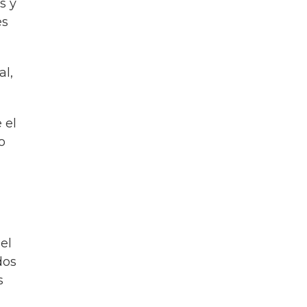
s y
es
al,
 el
o
el
dos
s