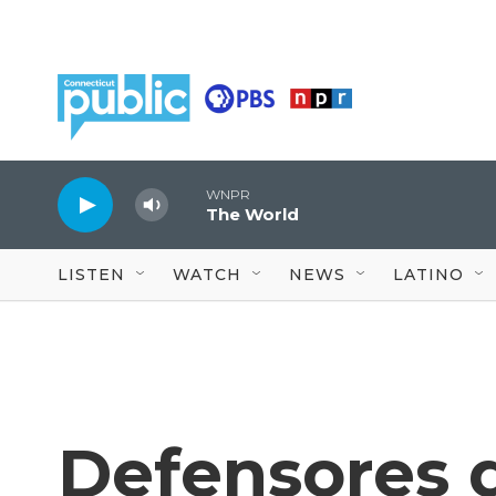
Skip to main content
WNPR
The World
LISTEN
WATCH
NEWS
LATINO
Defensores d