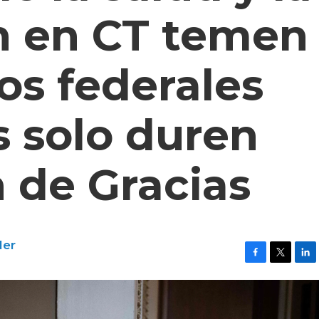
n en CT temen
os federales
s solo duren
 de Gracias
ler
F
T
L
a
w
i
c
i
n
e
t
k