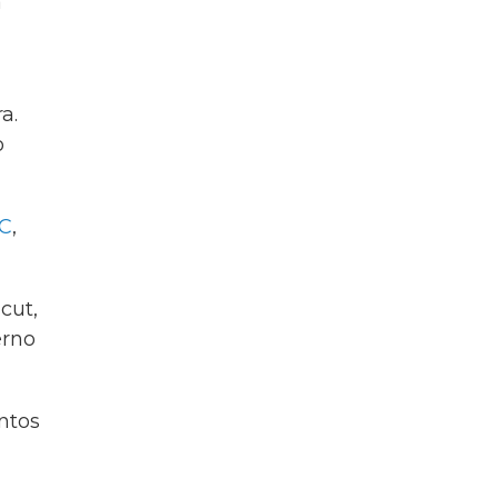
a
a.
o
C
,
cut,
erno
ntos