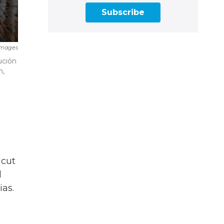
Subscribe
Images
ución
n,
icut
l
ias.