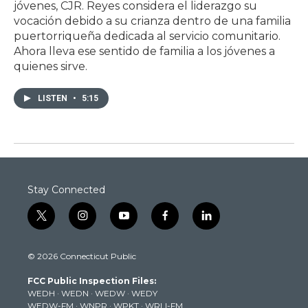
jóvenes, CJR. Reyes considera el liderazgo su
vocación debido a su crianza dentro de una familia
puertorriqueña dedicada al servicio comunitario.
Ahora lleva ese sentido de familia a los jóvenes a
quienes sirve.
LISTEN
•
5:15
Stay Connected
t
i
y
f
l
w
n
o
a
i
i
s
u
c
n
© 2026 Connecticut Public
t
t
t
e
k
t
a
u
b
e
FCC Public Inspection Files:
e
g
b
o
d
WEDH
·
WEDN
·
WEDW
·
WEDY
r
r
e
o
i
WEDW-FM
·
WNPR
·
WPKT
·
WRLI-FM
a
k
n