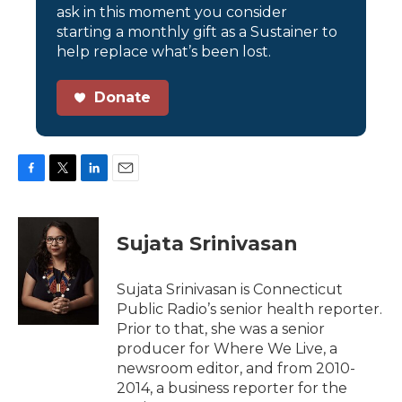
ask in this moment you consider
starting a monthly gift as a Sustainer to
help replace what’s been lost.
Donate
F
T
L
E
a
w
i
m
c
i
n
a
e
t
k
i
Sujata Srinivasan
b
t
e
l
o
e
d
o
r
I
Sujata Srinivasan is Connecticut
k
n
Public Radio’s senior health reporter.
Prior to that, she was a senior
producer for Where We Live, a
newsroom editor, and from 2010-
2014, a business reporter for the