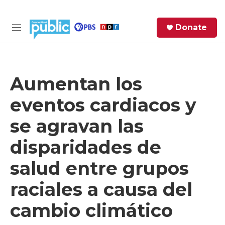
Skip to main content
S
Donate
e
M
a
e
r
n
c
u
h
Aumentan los
e
eventos cardiacos y
r
y
se agravan las
disparidades de
salud entre grupos
raciales a causa del
cambio climático